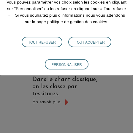
Vous pouvez paramétrer vos choix selon les cookies en cliquant
sur "Personnaliser" ou les refuser en cliquant sur « Tout refuser
». Si vous souhaitez plus d'informations nous vous attendons
sur la page
politique de gestion des cookies
.
TOUT REFUSER
TOUT ACCEPTER
LES TESSITURES
Chaque voix est unique.
PERSONNALISER
Il en existe autant qu’il
existe de personnes.
Dans le chant classique,
on les classe par
tessitures.
En savoir plus