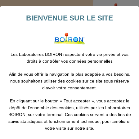
Le vocaliseur
BIENVENUE SUR LE SITE
Les tessitures
Les Laboratoires BOIRON respectent votre vie privée et vos
Chaque voix est unique. Il en existe autant qu’il existe de personnes. Dans
droits à contrôler vos données personnelles
le chant classique, on les classe par tessitures.
C’est le registre des sons du plus grave au plus aigu pouvant être couvert
Afin de vous offrir la navigation la plus adaptée à vos besoins,
par une voix de façon homogène, avec le même volume et le même timbre.
nous souhaitons utiliser des cookies sur ce site sous réserve
On peut parler d’une « zone de confort » pour désigner cette amplitude
d'avoir votre consentement.
de sons produits avec aisance.
En cliquant sur le bouton « Tout accepter », vous acceptez le
Quelles sont les tessitures ?
dépôt de l’ensemble des cookies, utilisés par les Laboratoires
BOIRON, sur votre terminal. Ces cookies servent à des fins de
suivis statistiques et fonctionnement technique, pour améliorer
De plus grave au plus aigu, chez les hommes :
votre visite sur notre site.